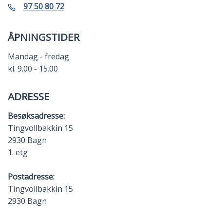
post
Randi
Telefon
97 50 80 72
I.
Kleven
ÅPNINGSTIDER
Mandag - fredag
kl. 9.00 - 15.00
ADRESSE
Besøksadresse:
Tingvollbakkin 15
2930 Bagn
1. etg
Postadresse:
Tingvollbakkin 15
2930 Bagn