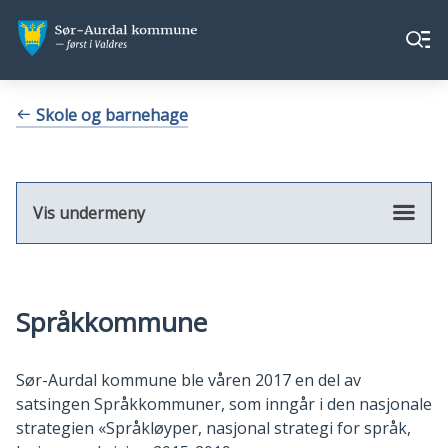
Sør-
Sør-
Meny
Aurdal
Aurdal
kommune
kommune
Du
Skole og barnehage
er
her:
Vis undermeny
Språkkommune
Sør-Aurdal kommune ble våren 2017 en del av
satsingen Språkkommuner, som inngår i den nasjonale
strategien «Språkløyper, nasjonal strategi for språk,