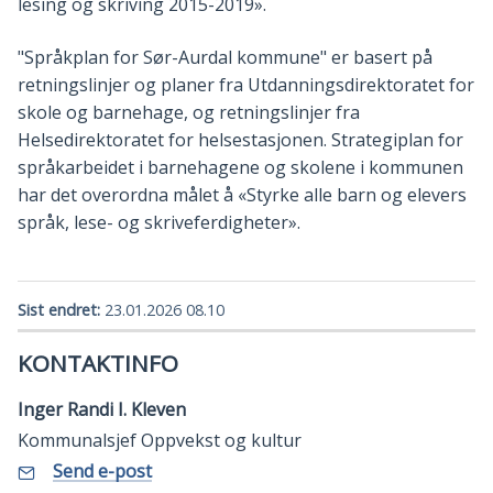
lesing og skriving 2015-2019».
"Språkplan for Sør-Aurdal kommune" er basert på
retningslinjer og planer fra Utdanningsdirektoratet for
skole og barnehage, og retningslinjer fra
Helsedirektoratet for helsestasjonen. Strategiplan for
språkarbeidet i barnehagene og skolene i kommunen
har det overordna målet å «Styrke alle barn og elevers
språk, lese- og skriveferdigheter».
Sist endret
23.01.2026 08.10
KONTAKTINFO
Inger Randi I. Kleven
Kommunalsjef Oppvekst og kultur
E-
til
Send e-post
Inger