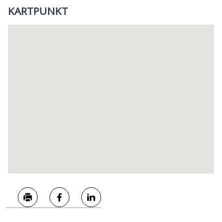
KARTPUNKT
Skriv ut
Del på Facebook
Del på LinkedIn