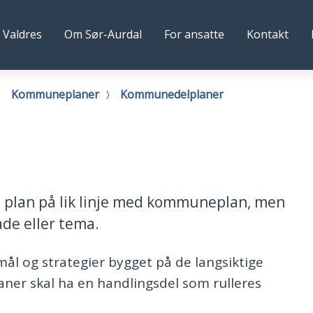
lg
 Valdres
Om Sør-Aurdal
For ansatte
Kontakt
al
s
mune
Kommuneplaner
Kommunedelplaner
plan på lik linje med kommuneplan, men
åde eller tema.
l og strategier bygget på de langsiktige
ner skal ha en handlingsdel som rulleres