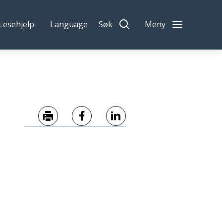
Lesehjelp
Language
Søk
Meny
Skriv ut
Del på Facebook
Del på LinkedIn