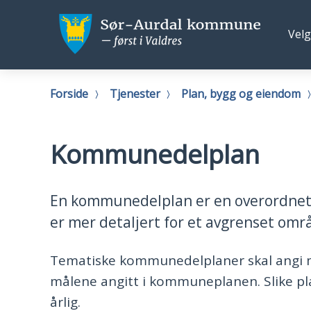
Sør-
Sør-
Fø
Velg
Aurdal
Aurd
os
kommune
kom
Du
Forside
Tjenester
Plan, bygg og eiendom
er
her:
Kommunedelplan
En kommunedelplan er en overordnet 
er mer detaljert for et avgrenset omr
Tematiske kommunedelplaner skal angi må
målene angitt i kommuneplanen. Slike pla
årlig.