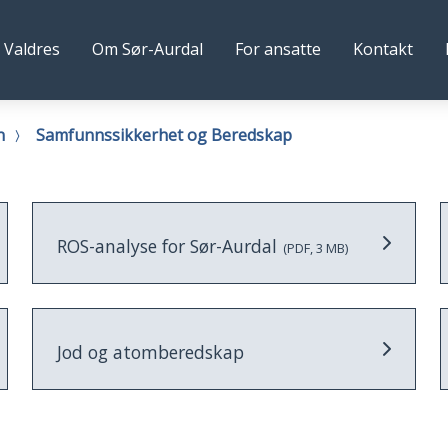
lg
 Valdres
Om Sør-Aurdal
For ansatte
Kontakt
al
s
mune
n
Samfunnssikkerhet og Beredskap
ROS-analyse for Sør-Aurdal
(PDF, 3 MB)
Jod og atomberedskap