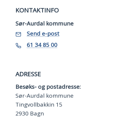
KONTAKTINFO
Sør-Aurdal kommune
E-
til
Send e-post
Sør-
post
Aurdal
Telefon
61 34 85 00
kommune
ADRESSE
Besøks- og postadresse:
Sør-Aurdal kommune
Tingvollbakkin 15
2930 Bagn