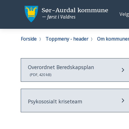
Sør-
Sør-
Fø
Velg
Aurdal
Aurd
os
kommune
kom
Du
Forside
Toppmeny - header
Om kommune
er
her:
Overordnet Beredskapsplan
(PDF, 420 kB)
Psykososialt kriseteam