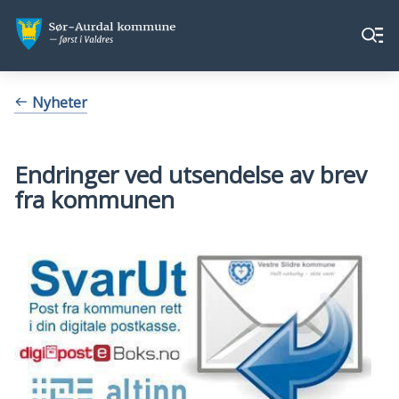
Sør-
Sør-
Meny
Aurdal
Aurdal
kommune
kommune
Du
Nyheter
er
her:
Endringer ved utsendelse av brev
fra kommunen