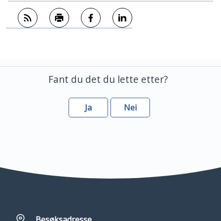
Abonner på RSS
Skriv ut
Del på Facebook
Del på LinkedIn
Fant du det du lette etter?
Ja
Nei
Besøksadresse