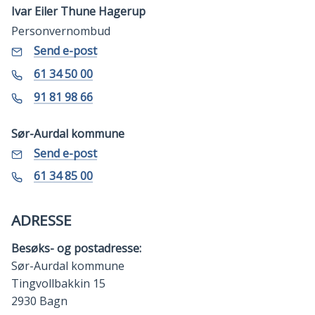
Ivar Eiler Thune Hagerup
Personvernombud
E-
til
Send e-post
Ivar
post
Eiler
Telefon
61 34 50 00
Thune
Hagerup
Mobil
91 81 98 66
Sør-Aurdal kommune
E-
til
Send e-post
Sør-
post
Aurdal
Telefon
61 34 85 00
kommune
ADRESSE
Besøks- og postadresse:
Sør-Aurdal kommune
Tingvollbakkin 15
2930 Bagn