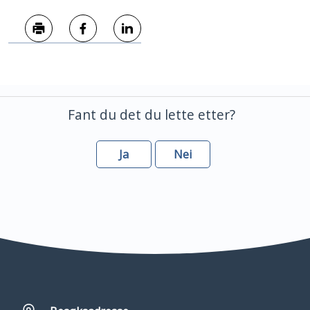
Skriv ut
Del på Facebook
Del på LinkedIn
Fant du det du lette etter?
Ja
Nei