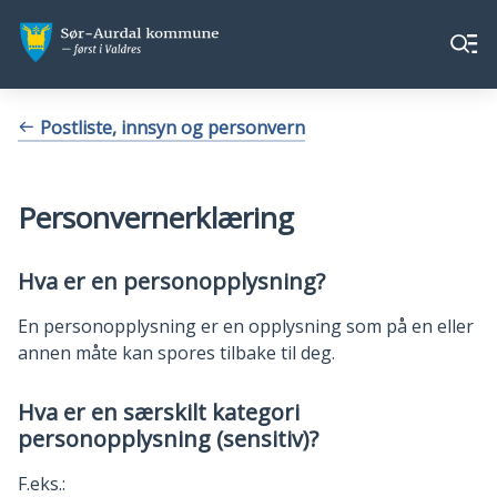
Sør-
Sør-
Meny
Aurdal
Aurdal
kommune
kommune
Du
Postliste, innsyn og personvern
er
her:
Personvernerklæring
Hva er en personopplysning?
En personopplysning er en opplysning som på en eller
annen måte kan spores tilbake til deg.
Hva er en særskilt kategori
personopplysning (sensitiv)?
F.eks.: