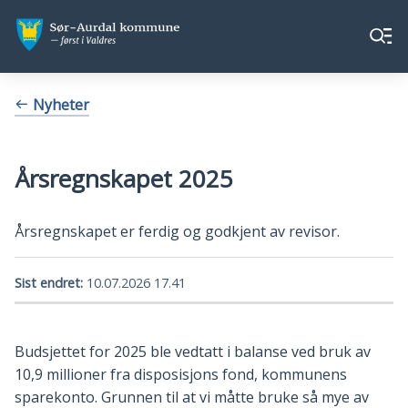
Sør-
Sør-
Meny
Aurdal
Aurdal
kommune
kommune
Du
Nyheter
er
her:
Årsregnskapet 2025
Årsregnskapet er ferdig og godkjent av revisor.
Sist endret
10.07.2026 17.41
Budsjettet for 2025 ble vedtatt i balanse ved bruk av
10,9 millioner fra disposisjons fond, kommunens
sparekonto. Grunnen til at vi måtte bruke så mye av