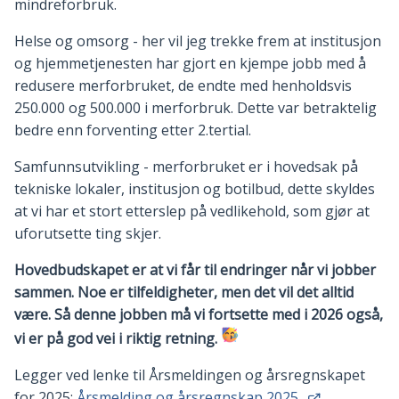
mindreforbruk.
Helse og omsorg - her vil jeg trekke frem at institusjon
og hjemmetjenesten har gjort en kjempe jobb med å
redusere merforbruket, de endte med henholdsvis
250.000 og 500.000 i merforbruk. Dette var betraktelig
bedre enn forventing etter 2.tertial.
Samfunnsutvikling - merforbruket er i hovedsak på
tekniske lokaler, institusjon og botilbud, dette skyldes
at vi har et stort etterslep på vedlikehold, som gjør at
uforutsette ting skjer.
Hovedbudskapet er at vi får til endringer når vi jobber
sammen. Noe er tilfeldigheter, men det vil det alltid
være. Så denne jobben må vi fortsette med i 2026 også,
vi er på god vei i riktig retning.
Legger ved lenke til Årsmeldingen og årsregnskapet
for 2025:
Årsmelding og årsregnskap 2025