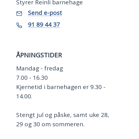
Styrer Reinli barnehage
E-
til
Send e-post
Silje
post
Gustavsen
Telefon
91 89 44 37
ÅPNINGSTIDER
Mandag - fredag
7.00 - 16.30
Kjernetid i barnehagen er 9.30 -
14.00.
Stengt jul og påske, samt uke 28,
29 og 30 om sommeren.