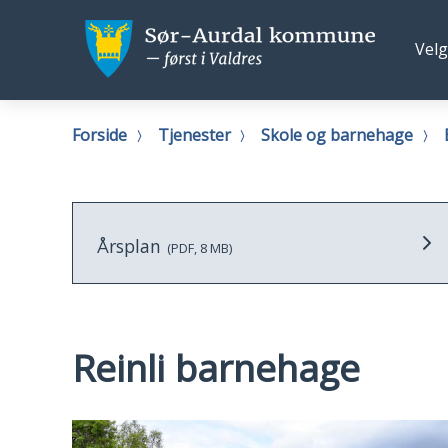
Sør-
Sør-
Fø
Velg
Aurdal
Aurd
os
kommune
kom
Du
Forside
Tjenester
Skole og barnehage
er
her:
Årsplan
(PDF, 8 MB)
Reinli barnehage