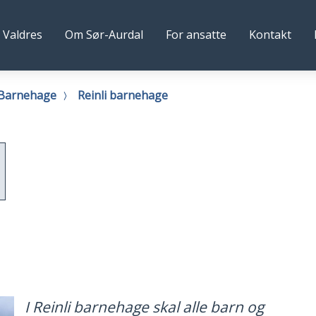
lg
 Valdres
Om Sør-Aurdal
For ansatte
Kontakt
al
s
mune
Barnehage
Reinli barnehage
I Reinli barnehage skal alle barn og