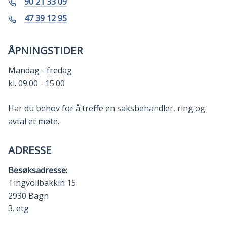
Telefon
90 21 33 09
Mobil
47 39 12 95
ÅPNINGSTIDER
Mandag - fredag
kl. 09.00 - 15.00
Har du behov for å treffe en saksbehandler, ring og
avtal et møte.
ADRESSE
Besøksadresse:
Tingvollbakkin 15
2930 Bagn
3. etg