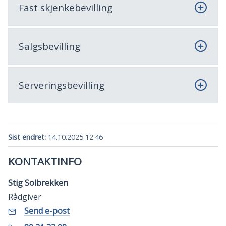
Fast skjenkebevilling
Salgsbevilling
Serveringsbevilling
Sist endret
14.10.2025 12.46
KONTAKTINFO
Stig Solbrekken
Rådgiver
E-
til
Send e-post
Stig
post
Solbrekken