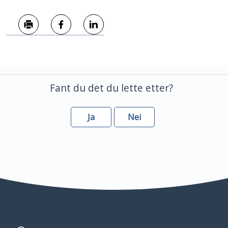
Skriv ut
Del på Facebook
Del på LinkedIn
Fant du det du lette etter?
Ja
Nei