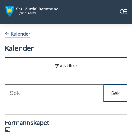
Sør-
Sør-
Meny
Aurdal
Aurdal
kommune
kommune
Du
Kalender
er
her:
Kalender
Vis filter
Søk
Søketekst
Resultat
Formannskapet
Dato